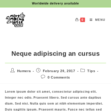
Skip
Worldwide delivery available
to
content
0
MENU
Neque adipiscing an cursus
Post
Post
Post
Humera
February 20, 2017
Tips
author:
published:
category:
Post
0 Comments
comments:
Lorem ipsum dolor sit amet, consectetur adipiscing elit.
Integer nec odio. Praesent libero. Sed cursus ante dapibus
diam. Sed nisi. Nulla quis sem at nibh elementum imperdiet.
Duis sagittis ipsum. Praesent mauris. Fusce nec tellus sed