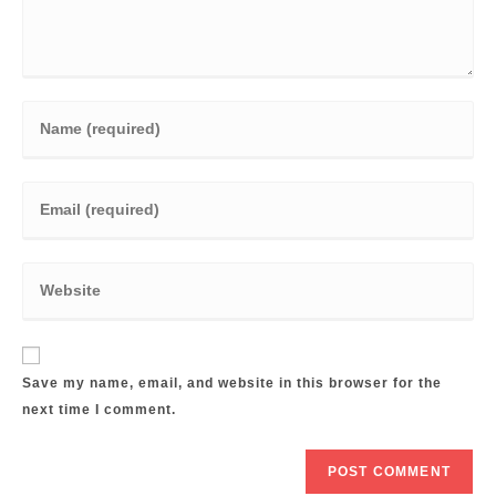
Enter
your
name
Enter
or
your
username
email
to
Enter
address
comment
your
to
website
comment
URL
Save my name, email, and website in this browser for the
(optional)
next time I comment.